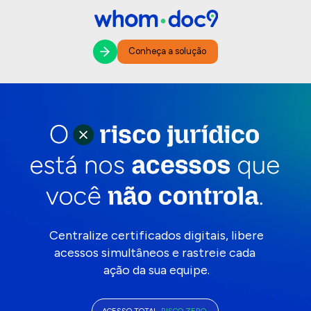
Conheça a solução
Centralize certificados digitais, libere 
acessos simultâneos e rastreie cada 
ação da sua equipe.